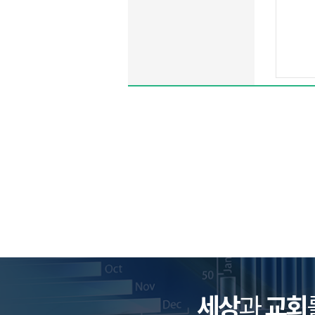
세상
과
교회