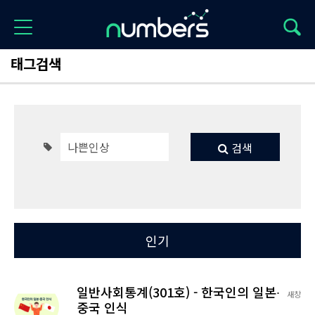
태그검색
검색
Total 1
최신
인기
일반사회통계(301호) - 한국인의 일본∙
새창
중국 인식