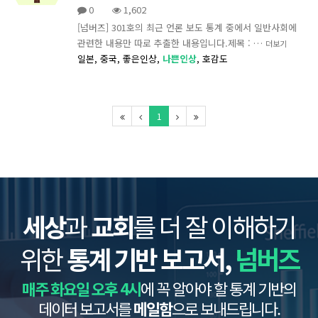
0
1,602
[넘버즈] 301호의 최근 언론 보도 통계 중에서 일반사회에
관련한 내용만 따로 추출한 내용입니다.제목 : …
더보기
일본,
중국,
좋은인상,
나쁜인상
,
호감도
1
세상
과
교회
를 더 잘 이해하기
위한
통계 기반 보고서,
넘버즈
매주 화요일 오후 4시
에 꼭 알아야 할 통계 기반의
데이터 보고서를
메일함
으로 보내드립니다.